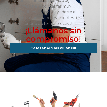
Garantizamos un servicio ágil,
profesional y con tarifas muy
accesibles. ¡Déjanos ayudarte a
solucionar tus inconvenientes de
fontanería de forma efectiva!
¡Llámanos sin
compromiso!
Teléfono: 968 20 52 80