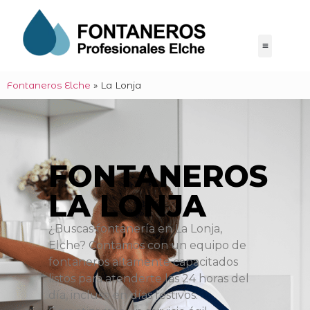
Fontaneros Elche
»
La Lonja
FONTANEROS
LA LONJA
¿Buscas fontanería en La Lonja,
Elche? Contamos con un equipo de
fontaneros altamente capacitados
listos para atenderte las 24 horas del
día, incluso en días festivos.