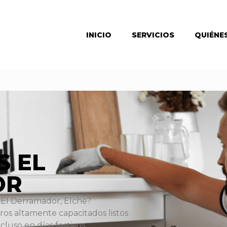
INICIO
SERVICIOS
QUIÉNE
S EL
OR
 El Derramador, Elche?
s altamente capacitados listos
cluso en días festivos.