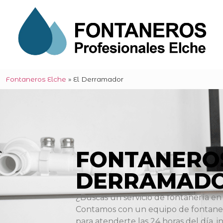
Fontaneros Elche
»
El Derramador
FONTANERO
DERRAMAD
¿Buscas un servicio de fontanería en
Contamos con un equipo de fontanero
para atenderte las 24 horas del día, in