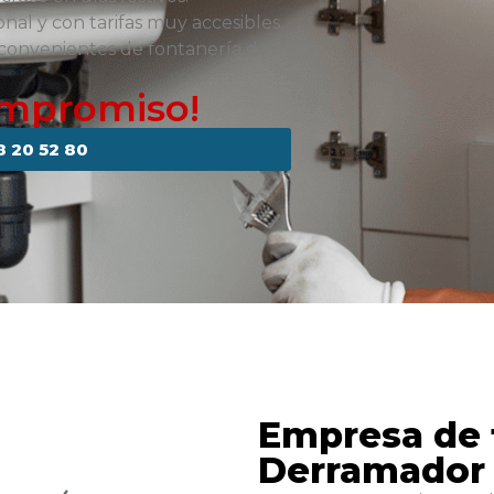
onal y con tarifas muy accesibles.
nconvenientes de fontanería de
ompromiso!
8 20 52 80
Empresa de 
Derramador