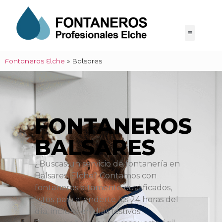
Fontaneros Elche
»
Balsares
FONTANEROS
BALSARES
¿Buscas un servicio de fontanería en
Balsares, Elche? Contamos con
fontaneros altamente cualificados,
listos para atenderte las 24 horas del
día, incluso en días festivos.