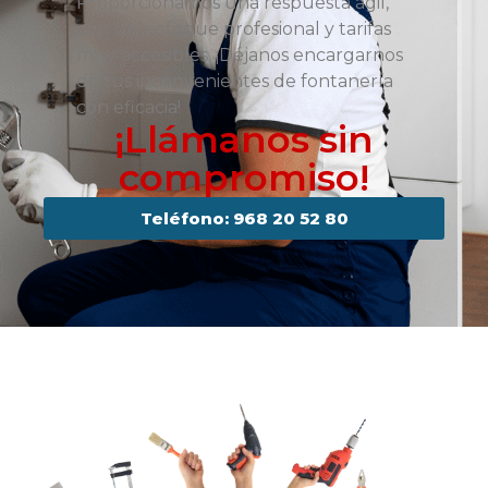
Proporcionamos una respuesta ágil,
con un enfoque profesional y tarifas
muy accesibles. ¡Déjanos encargarnos
de tus inconvenientes de fontanería
con eficacia!
¡Llámanos sin
compromiso!
Teléfono: 968 20 52 80